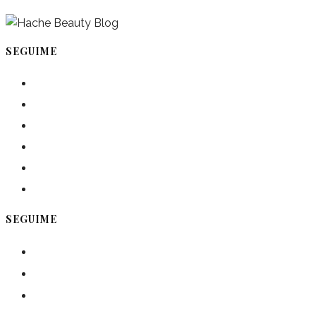
SEGUIME
instagram
pinterest
facebook
twitter
spotify
linkedin
SEGUIME
facebook
twitter
instagram
pinterest