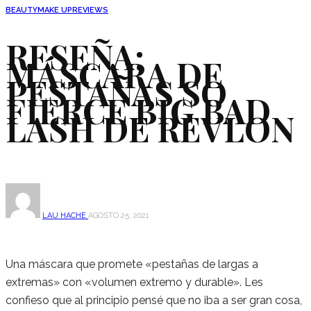
BEAUTY
MAKE UP
REVIEWS
RESEÑA:
MÁSCARA DE
PESTAÑAS SO
FIERCE BIG BAD
LASH DE REVLON
LAU HACHE
AGOSTO 25, 2021
SHARE
Una máscara que promete «pestañas de largas a
extremas» con «volumen extremo y durable». Les
confieso que al principio pensé que no iba a ser gran cosa,