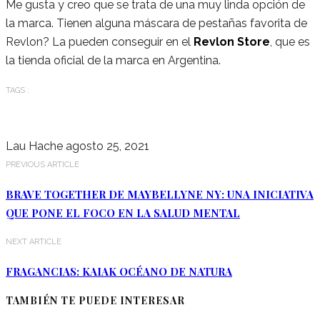
Me gusta y creo que se trata de una muy linda opción de
la marca. Tienen alguna máscara de pestañas favorita de
Revlon? La pueden conseguir en el
Revlon Store
, que es
la tienda oficial de la marca en Argentina.
TAGS :
BIG BAD LASH
MASCARA DE
PESTAÑAS
OPINION
OPINIONES
PESTAÑAS
RESEÑA
REVLON
REVLON
ARGENTINA
SO FIERCE BIG BAD LASH
SO FIRCE
VOLUMEN
Lau Hache
agosto 25, 2021
PREVIOUS ARTICLE
BRAVE TOGETHER DE MAYBELLYNE NY: UNA INICIATIVA
QUE PONE EL FOCO EN LA SALUD MENTAL
NEXT ARTICLE
FRAGANCIAS: KAIAK OCÉANO DE NATURA
TAMBIÉN TE PUEDE INTERESAR