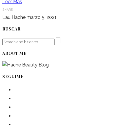
Leer Más
SHARE
Lau Hache
marzo 5, 2021
BUSCAR
ABOUT ME
SEGUIME
instagram
pinterest
facebook
twitter
spotify