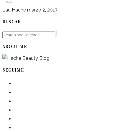
SHARE
Lau Hache
marzo 2, 2017
BUSCAR
ABOUT ME
SEGUIME
instagram
pinterest
facebook
twitter
spotify
linkedin